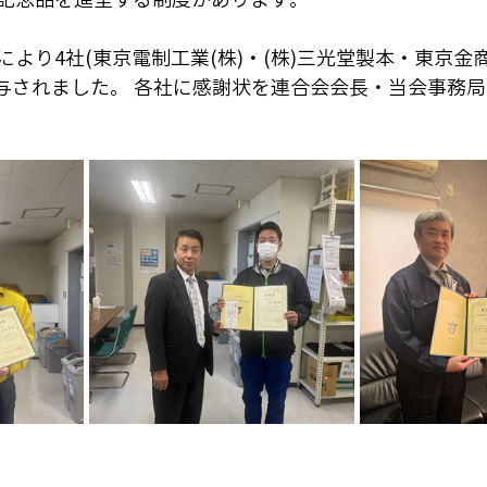
より4社(東京電制工業(株)・(株)三光堂製本・東京金商
に授与されました。 各社に感謝状を連合会会長・当会事務