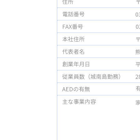
​住所
電話番号
0
FAX番号
0
本社住所
​
代表者名
熊
創業年月日
平
従業員数（城南島勤務）
2
AEDの有無
主な事業内容