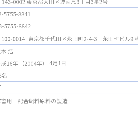
〒
143-0002
東京都大田区城南島3丁目3番2号
3-5755-8841
3-5755-8842
〒
100-0014
東京都千代田区永田町2-4-3 永田町ビル9
木 浩
4月1日
成16年
（2004年）
8名
有
家畜用 配合飼料原料の製造