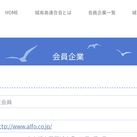
HOME
城南島連合会とは
会員企業一覧
城
会員企業
アルフォ
正会員
ttp://www.alfo.co.jp/