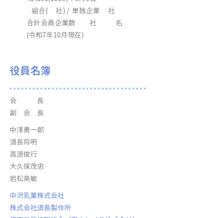
組合( 社) / 単独企業 社
合計会員企業数 社 名
(令和7年10月現在)
役員名簿
会 長
副 会 長
中澤勇一郎
須長将明
高須俊行
大久保茂忠
岩松英敏
中沢乳業株式会社
株式会社須長製作所