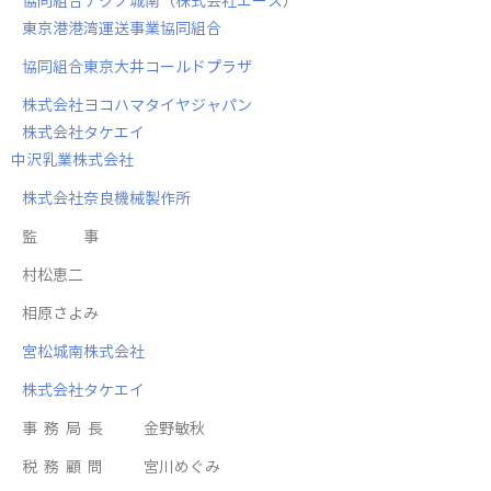
協同組合テクノ城南
（
株式会社エース
）
東京港港湾運送事業協同組合
協同組合東京大井コールドプラザ
株式会社ヨコハマタイヤジャパン
株式会社タケエイ
中沢乳業株式会社
株式会社奈良機械製作所
​監 事
村松恵二
​相原さよみ
宮松城南株式会社
株式会社タケエイ
事 務 局 長 金野敏秋
​税 務 顧 問 宮川めぐみ