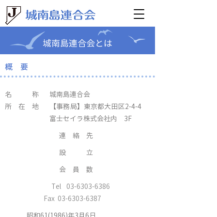
城南島連合会とは
概 要
名 称
城南島連合会
所 在 地
【事務局】東京都大田区2-4-4
富士セイラ株式会社内 3F
連 絡 先
設 立
会 員 数
Tel
03-6303-6386
Fax
03-6303-6387
昭和61(1986)年3月6日