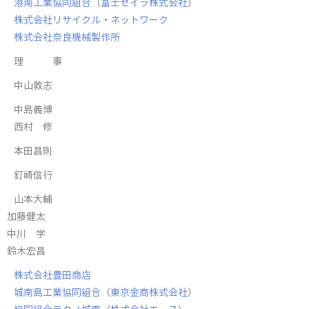
港南工業協同組合
（
富士セイラ株式会社
）
株式会社リサイクル・ネットワーク
株式会社奈良機械製作所
理 事
中山敦志
中島義博
西村 修
​本田昌則
釘崎信行
​山本大輔
​加藤健太
​中川 学
​鈴木宏昌
株式会社豊田商店
城南島工業協同組合
（
東京金商株式会社
）