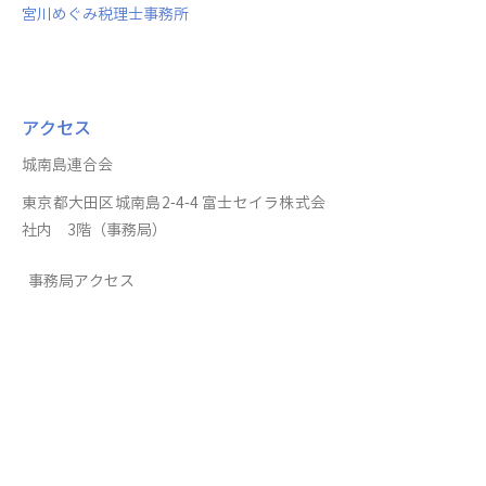
宮川めぐみ税理士事務所
アクセス
城南島連合会
東京都大田区城南島2-4-4 富士セイラ株式会
社内 3階（事務局）
事務局アクセス
JR京浜東北線 大森駅東口から京急バス“城南
島循環”(森32)行で「城南島2丁目」下車徒歩
4分
京浜急行 平和島駅から京急バス
“城南島循
環”(森32)行で「城南島2丁目」下車徒歩4分
東京モノレール流通センター駅下車、タクシ
ー10分