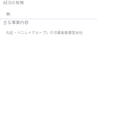
AEDの有無
無
主な事業内容
丸紅・ベニレイグループ」の冷蔵倉庫運営会社