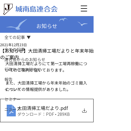
お知らせ
記事
全ての記事
2021年12月23日
全ての記事
【お知らせ】大田清掃工場だよりと年末年始
のご案内
連合会からのお知らせ
大田清掃工場だよりにて第一工場再稼働につ
行政からのお知らせ
いてのご案内が届いております。
報告
また、大田清掃工場から年末年始のゴミ搬入
イベント
についての情報提供がありました。
セミナー
大田清掃工場だより
.pdf
ニュース
ダウンロード：PDF • 289KB