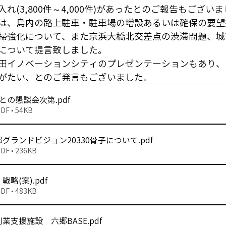
れ(3,800件～4,000件)があったとのご報告もござい
は、島内の路上駐車・駐車場の増設あるいは確保の要望
掃強化について、また京浜大橋北交差点の渋滞問題、城
について提言致しました。
田イノベーションシティのプレゼンテーションもあり、
がたい、とのご発言もございました。
長との懇談会次第
.pdf
 • 54KB
グランドビジョン20330骨子について
.pdf
 • 236KB
戦略(案)
.pdf
 • 483KB
業支援施設 六郷BASE
.pdf