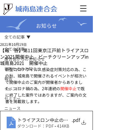
お知らせ
記事
全ての記事
2021年10月19日
全ての記事
【報 告】第11回東京江戸前トライアスロ
ン2021開催中止 ビーチクリーンアップin
連合会からのお知らせ
城南島2021 開催中止
行政からのお知らせ
新型コロナウイルス感染症対策対応の為、こ
の秋、城南島で開催されるイベントが相次い
報告
で開催中止のご案内が開催者からありまし
イベント
た。コロナ禍の為、2年連続の
開催中止
で既
に終了した案件ではありますが、ご案内の文
セミナー
書を掲載致します。
ニュース
トライアスロン中止のお知らせ
.pdf
ダウンロード：PDF • 414KB