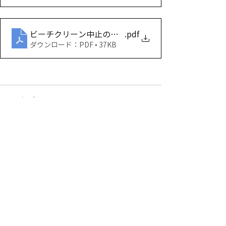
ビーチクリーン中止のお知らせ
.pdf
ダウンロード：PDF • 37KB
コメント
コメントを追加…
一般社団法人東京工業団体連合会
｜
一般社団
法人大田工業連合会
｜
大田臨海部まちづくり
協議会
Copyright（C）2020 城南島連合会 All rights reserved.