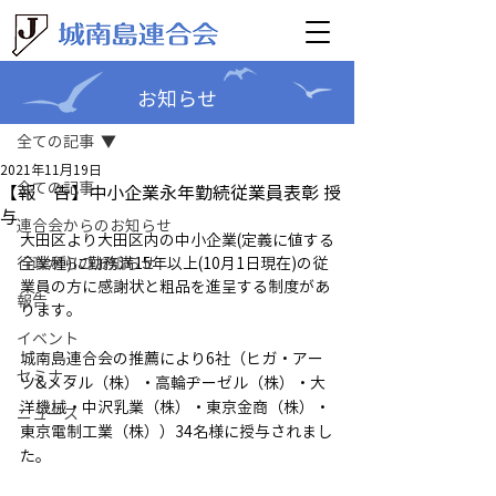
お知らせ
記事
全ての記事
2021年11月19日
全ての記事
【報 告】中小企業永年勤続従業員表彰 授
与
連合会からのお知らせ
大田区より大田区内の中小企業(定義に値する
行政からのお知らせ
全業種)に勤務満15年以上(10月1日現在)の従
業員の方に感謝状と粗品を進呈する制度があ
報告
ります。
イベント
城南島連合会の推薦により6社（ヒガ・アー
セミナー
ツ&メタル（株）・高輪ヂーゼル（株）・大
洋機械・中沢乳業（株）・東京金商（株）・
ニュース
東京電制工業（株））34名様に授与されまし
た。